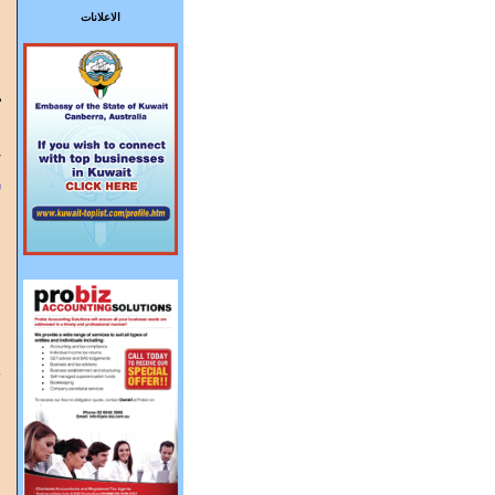
الاعلانات
ت
ا
7
س
ا
ه
ش
ا
ط
و
إ
"