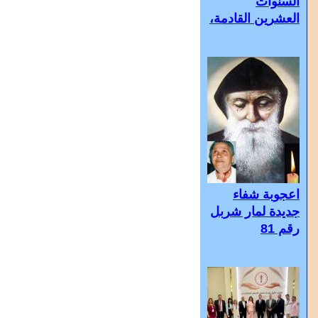
السنوات
العشرين القادمة،
اعجوبة شفاء
جديدة لمار شربل
رقم 81