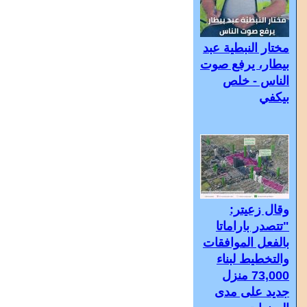
مختار النبطية عبد
بيطار، يرفع صوت
الناس - خلص
بيكفي
وقال زعيتر:
"تتصدر باراماتا
بالفعل الموافقات
والتخطيط لبناء
73,000 منزل
جديد على مدى