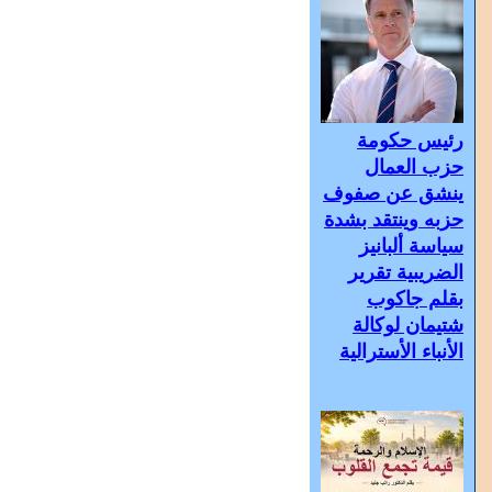
رئيس حكومة
حزب العمال
ينشق عن صفوف
حزبه وينتقد بشدة
سياسة ألبانيز
الضريبية تقرير
بقلم جاكوب
شتيمان لوكالة
الأنباء الأسترالية