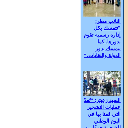
النائب مطر:
"نتمسك بكل
إدارة رسمية تقوم
بدورها. كما
نتمسك بدور
الدولة والنقابات،"
السيد زعيتر: "تُعدّ
عمليات التشجير
التي قمنا بها في
اليوم الوطني
للشجرة جزءًا من