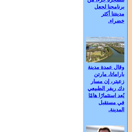
برنامجنا لجعل
مدينتنا أكثر
خضراء.
وقال عمدة مدينة
باراماتا، مارتن
زعيتر، إن مسار
دك ريفر الطبيعي
يُعد استثمارًا هامًا
في مستقبل
المدينة.