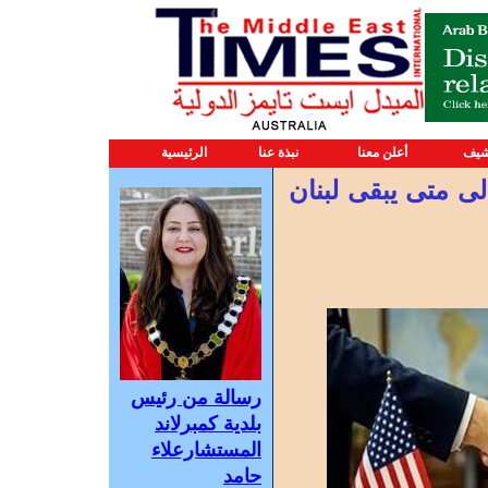
شيف
أعلن معنا
نبذة عنا
الرئيسية
لى متى يبقى لبنان
رسالة من رئيس
بلدية كمبرلاند
المستشارعلاء
حامد