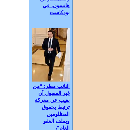
هانسون، في
بودكاست
النائب مطر: "من
غير المقبول أن
نغيب عن معركة
ترتبط بحقوق
المظلومين
وبملف العفو
العام"،