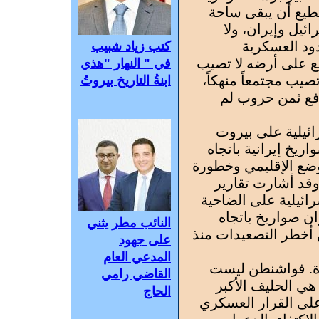
طيع أن يبقى ساحة
ئيل وإيران، ولا
ردود العسكرية
كتب زياد شبيب
قع على أرضه لا تصيب
في " النهار "هذي
صيب مجتمعاً منهكاً،
ابنةُ التاريخ بيروتُ
يدفع ثمن حروب لم
ائيلية على بيروت
ريخ إيرانية باتجاه
وضع الإقليمي وخطورة
وقد أشارت تقارير
رائيلية على الضاحية
ن صواريخ باتجاه
النائب مطر يثني
 أخطر التصعيدات منذ
على جهود
المدعي العام
حدة. فواشنطن ليست
القاضي رامي
 هي الحليف الأكبر
الحاج
على القرار العسكري