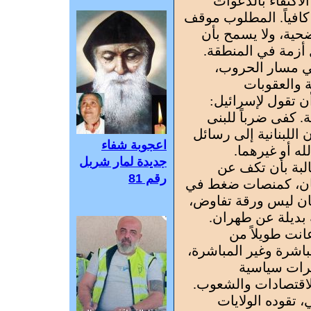
لاكتفاء بالدعوات
كافياً. المطلوب موقف
حية، ولا يسمح بأن
 أزمة في المنطقة.
في مسار الحروب،
 والعقوبات
أن تقول لإسرائيل:
ة. كفى ضرباً للبنى
اللبنانية إلى رسائل
اعجوبة شفاء
ه أو غيرهما.
جديدة لمار شربل
البة بأن تكف عن
رقم 81
نان، كمنصات ضغط في
نان ليس ورقة تفاوض،
ة بديلة عن طهران.
انت طويلاً من
مباشرة وغير المباشرة،
رات سياسية
لاقتصادات والشعوب.
 تقوده الولايات