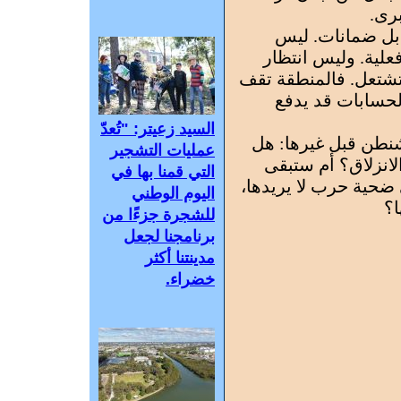
برى.
 بل ضمانات. ليس
لية. وليس انتظار
 تشتعل. فالمنطقة تقف
حسابات قد يدفع
السيد زعيتر: "تُعدّ
شنطن قبل غيرها: هل
عمليات التشجير
لانزلاق؟ أم ستبقى
التي قمنا بها في
ضحية حرب لا يريدها،
اليوم الوطني
ا؟
للشجرة جزءًا من
برنامجنا لجعل
مدينتنا أكثر
خضراء.