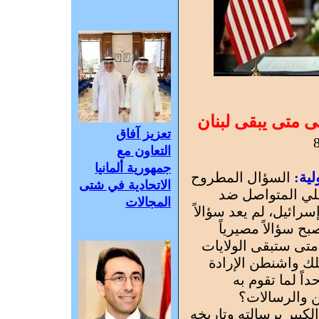
لى متى يبقى لبنان
تعزيز آفاق
التعاون مع
جمهورية ألمانيا
ية:
السؤال المطروح
الاتحادية في شتى
ئيلي المتواصل ضد
المجالات
سرائيل، لم يعد سؤالاً
ح سؤالاً مصيرياً
متى ستبقى الولايات
ك واشنطن الإرادة
اً لما تقوم به
ن والرسالات؟
الكبير برسالته وتاريخه