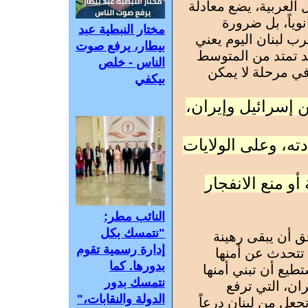
 العربية، يضع معادلة
نوياً، بل ضرورة
مختار النبطية عبد
ب لبنان اليوم يعني
بيطار، يرفع صوت
قد تمتد من المتوسط
الناس - خلص
في مرحلة لا يمكن
بيكفي
 إسرائيل وإيران،
ته، وعلى الولايات
 أو منع الانفجار
النائب مطر:
"نتمسك بكل
ق أن يبقى رهينة
إدارة رسمية تقوم
 تتحدث عن أمنها
بدورها. كما
طيع أن تبني أمنها
نتمسك بدور
ران، التي ترفع
الدولة والنقابات،"
جعل من لبنان درعاً