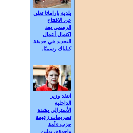
بلدية باراماتا تعلن
عن الافتتاح
الرسمي بعد
اكتمال أعمال
التجديد في حديقة
كيلباك رسميًا.
انتقد وزير
الداخلية
الأسترالي بشدة
تصريحات زعيمة
حزب «أمة
واحدة»، بولين