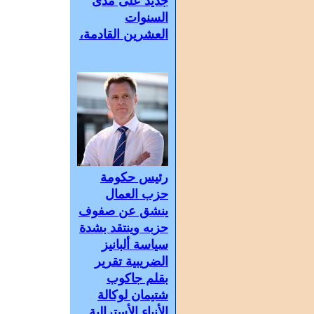
جديد على مدى
السنوات
العشرين القادمة،
رئيس حكومة
حزب العمال
ينشق عن صفوف
حزبه وينتقد بشدة
سياسة ألبانيز
الضريبية تقرير
بقلم جاكوب
شتيمان لوكالة
الأنباء الأسترالية