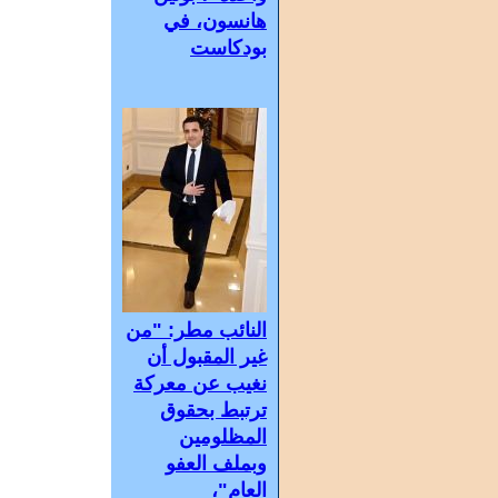
هانسون، في
بودكاست
النائب مطر: "من
غير المقبول أن
نغيب عن معركة
ترتبط بحقوق
المظلومين
وبملف العفو
العام"،