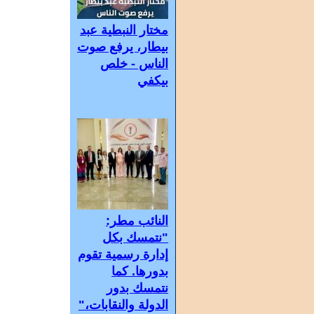
مختار النبطية عبد
بيطار، يرفع صوت
الناس - خلص
بيكفي
النائب مطر:
"نتمسك بكل
إدارة رسمية تقوم
بدورها. كما
نتمسك بدور
الدولة والنقابات،"