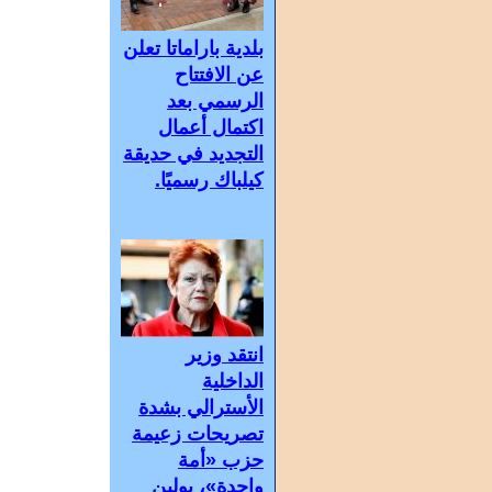
بلدية باراماتا تعلن
عن الافتتاح
الرسمي بعد
اكتمال أعمال
التجديد في حديقة
كيلباك رسميًا.
انتقد وزير
الداخلية
الأسترالي بشدة
تصريحات زعيمة
حزب «أمة
واحدة»، بولين