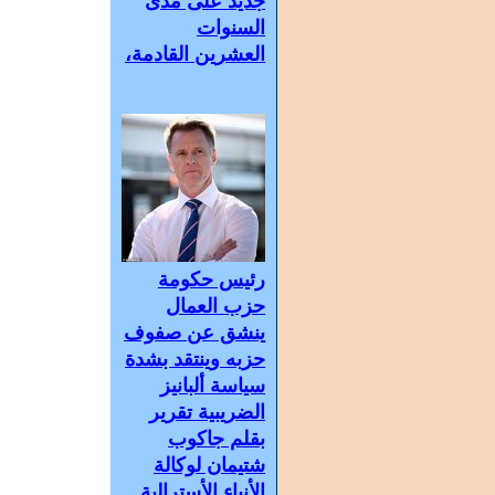
جديد على مدى
السنوات
العشرين القادمة،
رئيس حكومة
حزب العمال
ينشق عن صفوف
حزبه وينتقد بشدة
سياسة ألبانيز
الضريبية تقرير
بقلم جاكوب
شتيمان لوكالة
الأنباء الأسترالية