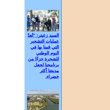
السيد زعيتر: "تُعدّ
عمليات التشجير
التي قمنا بها في
اليوم الوطني
للشجرة جزءًا من
برنامجنا لجعل
مدينتنا أكثر
خضراء.