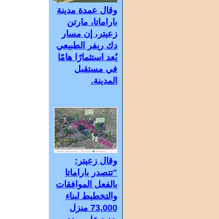
وقال عمدة مدينة
باراماتا، مارتن
زعيتر، إن مسار
دك ريفر الطبيعي
يُعد استثمارًا هامًا
في مستقبل
المدينة.
وقال زعيتر:
"تتصدر باراماتا
بالفعل الموافقات
والتخطيط لبناء
73,000 منزل