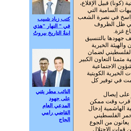
ة (كونا) قبيل الإقلاع،
يهات السامية التي
راسخ في نصرة الشعب
كتب زياد شبيب
في ظل الظروف
في " النهار "هذي
اع غزة.
ابنةُ التاريخ بيروتُ
 جهودها بالتنسيق
والهيئة الخيرية
ر الفلسطيني لضمان
ثمنا التعاون الكبير
ؤون الاجتماعية
 الخيرية الكويتية
ت في توفير كل
النائب مطر يثني
 على إيصال
على جهود
 أقرب وقت ممكن
المدعي العام
ية الهاشمية إدخال
القاضي رامي
أحمر الفلسطيني
الحاج
يعانون من الجوع
 قوات الاحتلال