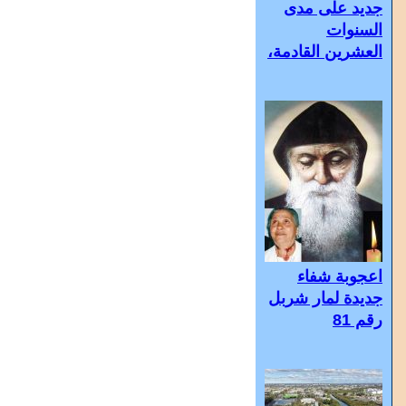
جديد على مدى
السنوات
العشرين القادمة،
اعجوبة شفاء
جديدة لمار شربل
رقم 81