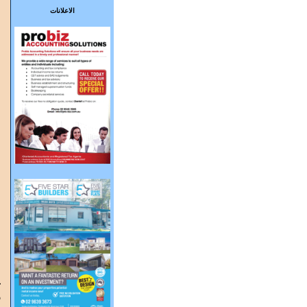
الاعلانات
و
ا
غ
6