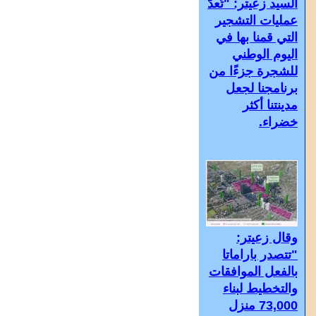
السيد زعيتر: "تُعدّ
عمليات التشجير
التي قمنا بها في
اليوم الوطني
للشجرة جزءًا من
برنامجنا لجعل
مدينتنا أكثر
خضراء.
وقال زعيتر:
"تتصدر باراماتا
بالفعل الموافقات
والتخطيط لبناء
73,000 منزل