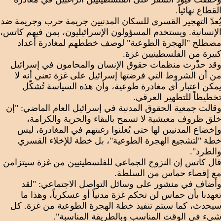
لقطاع نهائياً.
ُعدّ التهجير القسري للسكان المدنيين جريمة حرب وجريمة ضد
لإنسانية. ويستخدم المسؤولون الإسرائيليون، بمن فيهم كاتس،
صطلح "الهجرة الطوعية" لوصف خططهم لمغادرة أعداد
بيرة من الفلسطينيين غزة.
قد حذّرت منظمات حقوق الإنسان والمحامون في إسرائيل
ن أن الشروط التي فرضتها إسرائيل على غزة تعني أنه لا
مكن اعتبار أي مغادرة طوعية، وأن هذه السياسة تُشكّل
خطيطاً للتطهير العرقي.
قالت جمعية الحقوق المدنية في إسرائيل العام الماضي: "إن
لق ظروف معيشية لا تسمح بالبقاء والحرية والكرامة،
إخضاع المدنيين لها حتى يُعلنوا رغبتهم في المغادرة، ليس
طة "لتشجيع الهجرة الطوعية"، بل خطة للإخلاء القسري
الطرد".
ال كاتس إن النزوح الجماعي للفلسطينيين من غزة سيتزامن
ع إقصاء حماس من السلطة.
أضاف في منشور على وسائل التواصل الاجتماعي: "لقد
عهدنا بأن حماس لن تحكم غزة مدنياً أو عسكرياً، وهذا ما
يحدث، كما سيتم تنفيذ خطة الهجرة الطوعية من غزة. كل
يء في الوقت المناسب وبالطريقة المناسبة".