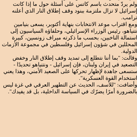
لم يردّ متحدث باسم كاتس على أسئلة حول ما إذا كانت
سرائيل لا تزال ملتزمة ببنود وقف إطلاق النار الذي أعلنه
رامب.
مع اقتراب موعد الانتخابات بنهاية أكتوبر، يسعى بنيامين
تنياهو، رئيس الوزراء الإسرائيلي، وحلفاؤه السياسيون إلى
ستمالة الناخبين، بحسب ما ذكرته ميراف زونسين، كبيرة
لمحللين في شؤون إسرائيل وفلسطين في مجموعة الأزمات
لدولية.
قالت: "بما أننا نتطلع إلى تمديد وقف إطلاق النار وخفض
لتصعيد في إيران ولبنان، فإن إسرائيل - ونتنياهو تحديدًا -
تسعى جاهدة لإظهار تحركها على الصعيد الأمني، وهذا يعني
ستخدام القوة العسكرية".
أضافت: "للأسف، الحديث عن التطهير العرقي في غزة ليس
الضرورة أمرًا يضرّك في السياسة الداخلية، بل قد يفيدك".