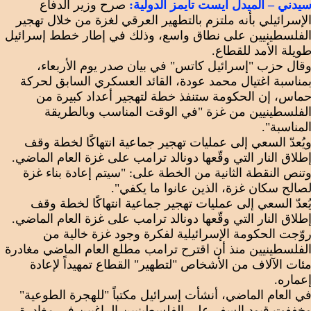
يدني – الميدل ايست تايمز الدولية:
صرح وزير الدفاع
لإسرائيلي بأنه ملتزم بالتطهير العرقي لغزة من خلال تهجير
لفلسطينيين على نطاق واسع، وذلك في إطار خطط إسرائيل
ويلة الأمد للقطاع.
قال حزب "إسرائيل كاتس" في بيان صدر يوم الأربعاء،
مناسبة اغتيال محمد عودة، القائد العسكري السابق لحركة
ماس، إن الحكومة ستنفذ خطة لتهجير أعداد كبيرة من
لفلسطينيين من غزة "في الوقت المناسب وبالطريقة
لمناسبة".
يُعدّ السعي إلى عمليات تهجير جماعية انتهاكًا لخطة وقف
طلاق النار التي وقّعها دونالد ترامب على غزة العام الماضي.
تنص النقطة الثانية من الخطة على: "سيتم إعادة بناء غزة
صالح سكان غزة، الذين عانوا ما يكفي".
ُعدّ السعي إلى عمليات تهجير جماعية انتهاكًا لخطة وقف
طلاق النار التي وقّعها دونالد ترامب على غزة العام الماضي.
وّجت الحكومة الإسرائيلية لفكرة وجود غزة خالية من
لفلسطينيين منذ أن اقترح ترامب مطلع العام الماضي مغادرة
ئات الآلاف من الأشخاص "لتطهير" القطاع تمهيداً لإعادة
عماره.
ي العام الماضي، أنشأت إسرائيل مكتباً "للهجرة الطوعية"
خففت قيود السفر على الفلسطينيين الراغبين في مغادرة