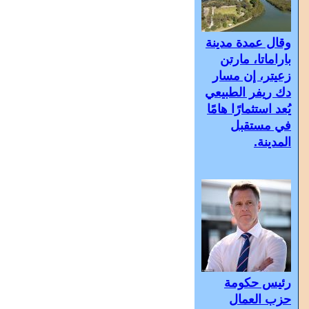
وقال عمدة مدينة
باراماتا، مارتن
زعيتر، إن مسار
دك ريفر الطبيعي
يُعد استثمارًا هامًا
في مستقبل
المدينة.
رئيس حكومة
حزب العمال