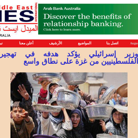
اتصل بنا
المواضيع
الأرشيف
أعلن معنا
نب
Augus
زير إسرائيلي يؤكد هدفه في تهجير
لفلسطينيين من غزة على نطاق واسع