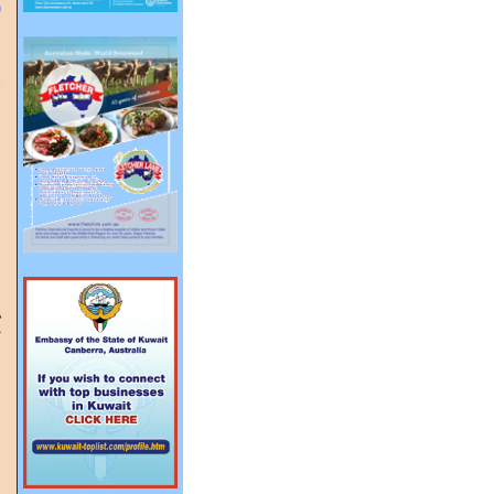
س
ا
ا
ط
و
ب
ح
ا
ا
و
إ
و
ل
ي
إ
ر
ا
م
إ
ف
و