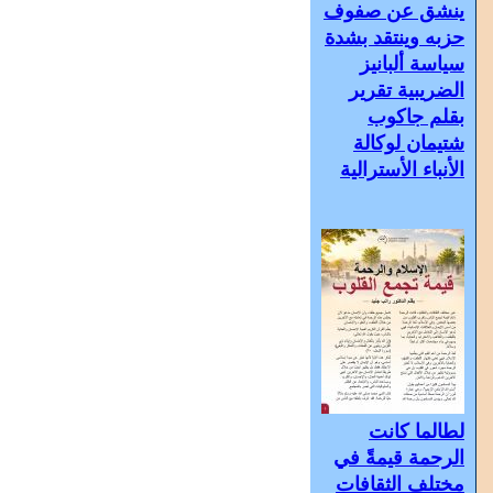
ينشق عن صفوف
حزبه وينتقد بشدة
سياسة ألبانيز
الضريبية تقرير
بقلم جاكوب
شتيمان لوكالة
الأنباء الأسترالية
لطالما كانت
الرحمة قيمةً في
مختلف الثقافات