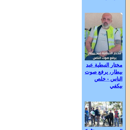
مختار النبطية عبد
بيطار، يرفع صوت
الناس - خلص
بيكفي