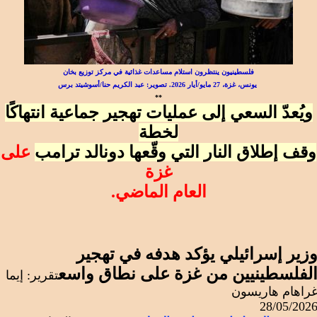
فلسطينيون ينتظرون استلام مساعدات غذائية في مركز توزيع بخان
يونس، غزة، 27 مايو/أيار 2026. تصوير: عبد الكريم حنا/أسوشيتد برس
**
ويُعدّ السعي إلى عمليات تهجير جماعية انتهاكًا
لخطة
وقف إطلاق النار التي وقّعها دونالد ترامب
على
غزة
العام الماضي.
زير إسرائيلي يؤكد هدفه في تهجير
لفلسطينيين من غزة على نطاق واسع
تقرير: إيما
راهام هاريسون
28/05/202