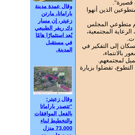
 قصيرة".
وقال عمدة مدينة
تطوعين الذين أنهوا
باراماتا، مارتن
زعيتر، إن مسار
ام متطوعي المجلس
دك ريفر الطبيعي
الرعاية المجتمعية،
يُعد استثمارًا هامًا
ات.
في مستقبل
لسكان إلى التفكير في
المدينة.
ر بالانتماء،
ميل لمجتمعهم.
تطوع، تفضلوا بزيارة
وقال زعيتر:
"تتصدر باراماتا
بالفعل الموافقات
والتخطيط لبناء
73,000 منزل