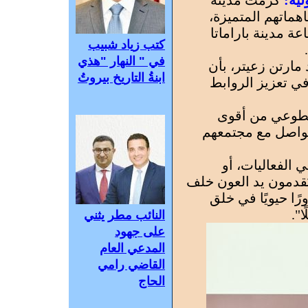
لية:
كرمت مدينة
متطوعًا لمساهماتهم المتميزة،
 مدينة باراماتا
كتب زياد شبيب
في " النهار "هذي
مارتن زعيتر، بأن
ابنةُ التاريخ بيروتُ
في تعزيز الروابط
لتطوعي من أقوى
لتواصل مع مجتمعهم
 الفعاليات، أو
ُقدمون يد العون خلف
رًا حيويًا في خلق
ا".
النائب مطر يثني
على جهود
المدعي العام
القاضي رامي
الحاج