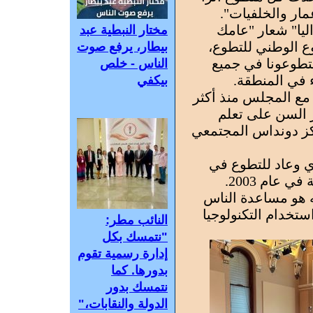
مار والخلفيات".
يا" شعار "عامك
مختار النبطية عبد
وع الوطني للتطوع،
بيطار، يرفع صوت
تطوعونا في جميع
الناس - خلص
ء في المنطقة.
بيكفي
 مع المجلس منذ أكثر
بار السن على تعلم
كز دونداس المجتمعي
 جوهري وعاد للتطوع في
 عام 2003.
ه هو مساعدة الناس
تخدام التكنولوجيا
النائب مطر:
"نتمسك بكل
إدارة رسمية تقوم
بدورها. كما
نتمسك بدور
الدولة والنقابات،"