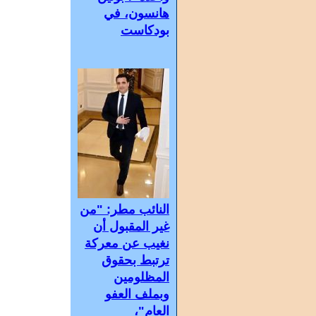
هانسون، في
بودكاست
النائب مطر: "من
غير المقبول أن
نغيب عن معركة
ترتبط بحقوق
المظلومين
وبملف العفو
العام"،