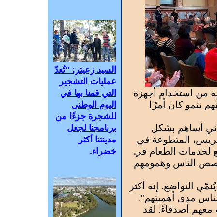
السيد زعيتر: "تُعدّ
عمليات التشجير
ية من استخدام أجهزة
التي قمنا بها في
هم تنمو كان أمرًا
اليوم الوطني
للشجرة جزءًا من
أني أساهم بشكل
برنامجنا لجعل
غريس، المتطوعة في
مدينتنا أكثر
ع لخدمات الطعام في
خضراء.
ى قصص الناس وهمومهم
مّي التواضع. إنه أكثر
لناس مدى أهميتهم".
عهم أصدقاءً. لقد