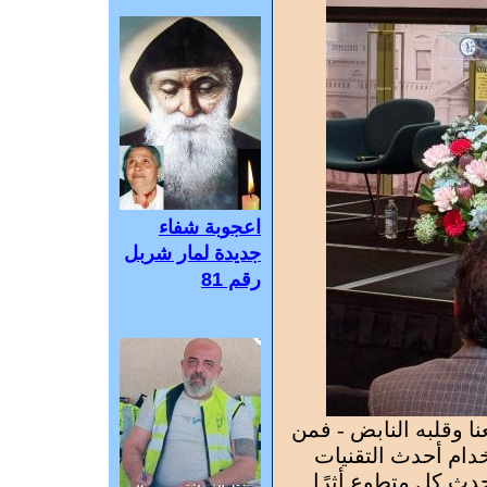
اعجوبة شفاء
جديدة لمار شربل
رقم 81
 وقلبه النابض - فمن
دام أحدث التقنيات
ُحدث كل متطوع أثرًا