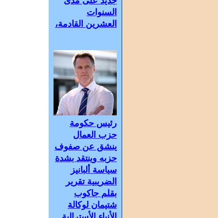
جديد على مدى
السنوات
العشرين القادمة،
رئيس حكومة
حزب العمال
ينشق عن صفوف
حزبه وينتقد بشدة
سياسة ألبانيز
الضريبية تقرير
بقلم جاكوب
شتيمان لوكالة
الأنباء الأسترالية