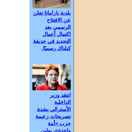
بلدية باراماتا تعلن
عن الافتتاح
الرسمي بعد
اكتمال أعمال
التجديد في حديقة
كيلباك رسميًا.
انتقد وزير
الداخلية
الأسترالي بشدة
تصريحات زعيمة
حزب «أمة
واحدة»، بولين